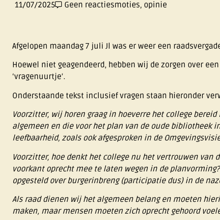
11/07/2025
Geen reacties
moties
,
opinie
Afgelopen maandag 7 juli Jl was er weer een raadsvergade
Hoewel niet geagendeerd, hebben wij de zorgen over een 
‘vragenuurtje’.
Onderstaande tekst inclusief vragen staan hieronder ver
Voorzitter, wij horen graag in hoeverre het college bere
algemeen en die voor het plan van de oude bibliotheek i
leefbaarheid, zoals ook afgesproken in de Omgevingsvisie
Voorzitter, hoe denkt het college nu het vertrouwen van
voorkant oprecht mee te laten wegen in de planvorming? W
opgesteld over burgerinbreng (participatie dus) in de na
Als raad dienen wij het algemeen belang en moeten hieri
maken, maar mensen moeten zich oprecht gehoord voel