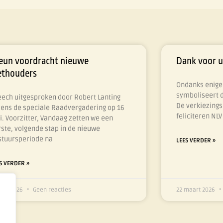
eun voordracht nieuwe
Dank voor 
thouders
Ondanks enige 
symboliseert 
eech uitgesproken door Robert Lanting
De verkiezingsu
jdens de speciale Raadvergadering op 16
feliciteren NL
i. Voorzitter, Vandaag zetten we een
ste, volgende stap in de nieuwe
stuursperiode na
LEES VERDER »
S VERDER »
juni 2026
Geen reacties
22 maart 2026