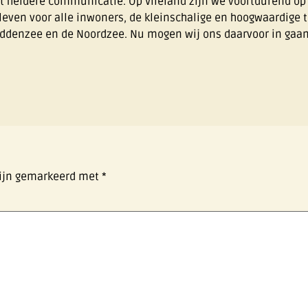
 heldere communicatie. Op Vlieland zijn we voortdurend op 
leven voor alle inwoners, de kleinschalige en hoogwaardige t
addenzee en de Noordzee. Nu mogen wij ons daarvoor in gaan
zijn gemarkeerd met
*