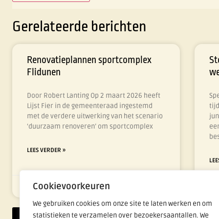
Gerelateerde berichten
Renovatieplannen sportcomplex
St
Flidunen
we
Door Robert Lanting Op 2 maart 2026 heeft
Sp
Lijst Fier in de gemeenteraad ingestemd
ti
met de verdere uitwerking van het scenario
jun
‘duurzaam renoveren’ om sportcomplex
eer
be
LEES VERDER »
LEE
Cookievoorkeuren
5 juli 2026
Geen reacties
17 
We gebruiken cookies om onze site te laten werken en om
statistieken te verzamelen over bezoekersaantallen. We
Nieuws overzicht