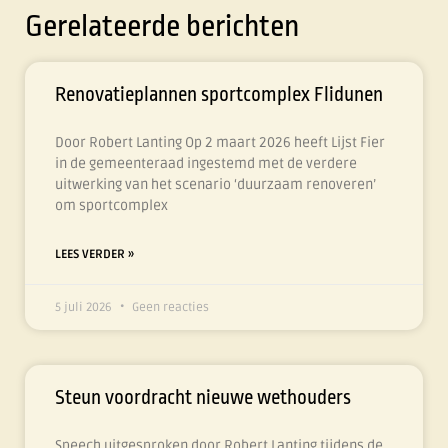
Gerelateerde berichten
Renovatieplannen sportcomplex Flidunen
Door Robert Lanting Op 2 maart 2026 heeft Lijst Fier
in de gemeenteraad ingestemd met de verdere
uitwerking van het scenario ‘duurzaam renoveren’
om sportcomplex
LEES VERDER »
5 juli 2026
Geen reacties
Steun voordracht nieuwe wethouders
Speech uitgesproken door Robert Lanting tijdens de