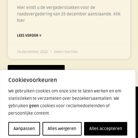
Hier vindt u de vergaderstukken voor de
raadsvergadering van 19 december aanstaande. Klik
hier
LEES VERDER »
14 december 2022
Geen reacties
Nieuws overzicht
Cookievoorkeuren
We gebruiken cookies om onze site te laten werken en om
Lijst Fier
statistieken te verzamelen over bezoekersaantallen. We
gebruiken
geen
cookies voor reclamedoeleinden of
persoonlijke content.
Aanpassen
Alles weigeren
Alles accepteren
alle rechten voorbehouden | 2022