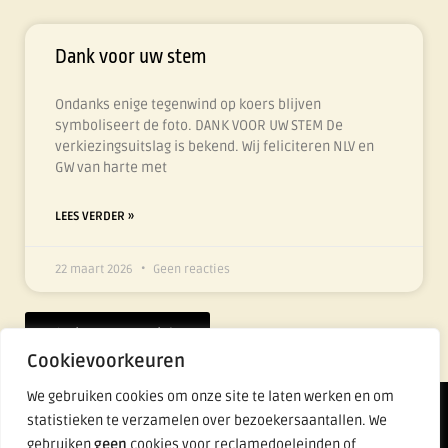
Dank voor uw stem
Ondanks enige tegenwind op koers blijven
symboliseert de foto. DANK VOOR UW STEM De
verkiezingsuitslag is bekend. Wij feliciteren NLV en
GW van harte met
LEES VERDER »
22 maart 2026
Geen reacties
Nieuws overzicht
Cookievoorkeuren
We gebruiken cookies om onze site te laten werken en om
Lijst Fier
statistieken te verzamelen over bezoekersaantallen. We
gebruiken
geen
cookies voor reclamedoeleinden of