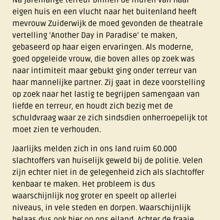
Na jarenlange terreur binnen de muren van haar
eigen huis en een vlucht naar het buitenland heeft
mevrouw Zuiderwijk de moed gevonden de theatrale
vertelling ‘Another Day in Paradise’ te maken,
gebaseerd op haar eigen ervaringen. Als moderne,
goed opgeleide vrouw, die boven alles op zoek was
naar intimiteit maar gebukt ging onder terreur van
haar mannelijke partner. Zij gaat in deze voorstelling
op zoek naar het lastig te begrijpen samengaan van
liefde en terreur, en houdt zich bezig met de
schuldvraag waar ze zich sindsdien onherroepelijk tot
moet zien te verhouden.
Jaarlijks melden zich in ons land ruim 60.000
slachtoffers van huiselijk geweld bij de politie. Velen
zijn echter niet in de gelegenheid zich als slachtoffer
kenbaar te maken. Het probleem is dus
waarschijnlijk nog groter en speelt op allerlei
niveaus, in vele steden en dorpen. Waarschijnlijk
helaas dus ook hier op ons eiland. Achter de fraaie