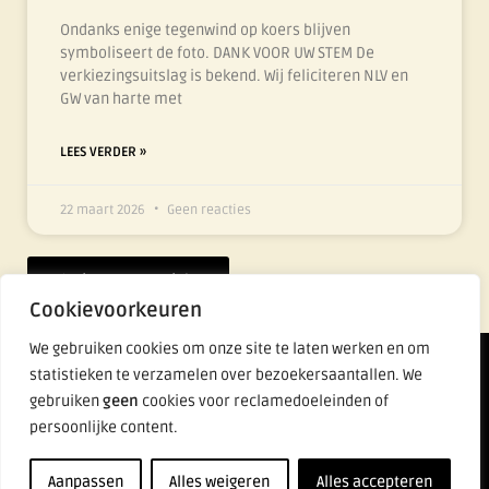
Ondanks enige tegenwind op koers blijven
symboliseert de foto. DANK VOOR UW STEM De
verkiezingsuitslag is bekend. Wij feliciteren NLV en
GW van harte met
LEES VERDER »
22 maart 2026
Geen reacties
Nieuws overzicht
Cookievoorkeuren
We gebruiken cookies om onze site te laten werken en om
Lijst Fier
statistieken te verzamelen over bezoekersaantallen. We
gebruiken
geen
cookies voor reclamedoeleinden of
persoonlijke content.
Aanpassen
Alles weigeren
Alles accepteren